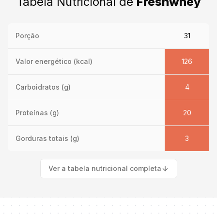
Tabela Nutricional de
Freshwhey
Porção
31
Valor energético (kcal)
126
Carboidratos (g)
4
Proteínas (g)
20
Gorduras totais (g)
3
Ver a tabela nutricional completa