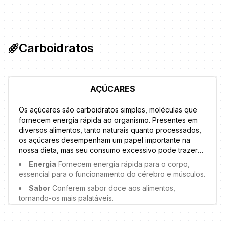
são proteínas que combatem infecções.
Carboidratos
AÇÚCARES
Os açúcares são carboidratos simples, moléculas que
fornecem energia rápida ao organismo. Presentes em
diversos alimentos, tanto naturais quanto processados,
os açúcares desempenham um papel importante na
nossa dieta, mas seu consumo excessivo pode trazer
riscos à saúde. Em suplementos, açúcares como
Energia
Fornecem energia rápida para o corpo,
dextrose, maltodextrina, frutose e sacarose são
essencial para o funcionamento do cérebro e músculos.
frequentemente adicionados para melhorar sabor,
Sabor
Conferem sabor doce aos alimentos,
textura e fornecer energia rápida, especialmente em
tornando-os mais palatáveis.
produtos voltados para atletas e praticantes de
atividades físicas. No entanto, é fundamental estar
Reserva de energia
O excesso de açúcar é
atento aos tipos e quantidades de açúcares presentes
armazenado como glicogênio no fígado e músculos,