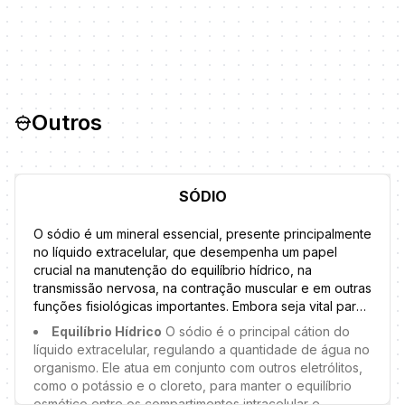
nos suplementos para fazer escolhas conscientes e
sendo utilizado em momentos de necessidade.
evitar o consumo excessivo. Confira as principais
funções dos açúcares:
Outros
SÓDIO
O sódio é um mineral essencial, presente principalmente
no líquido extracelular, que desempenha um papel
crucial na manutenção do equilíbrio hídrico, na
transmissão nervosa, na contração muscular e em outras
funções fisiológicas importantes. Embora seja vital para
a saúde, o consumo excessivo de sódio está associado
Equilíbrio Hídrico
O sódio é o principal cátion do
a diversos problemas de saúde, como hipertensão
líquido extracelular, regulando a quantidade de água no
arterial e doenças cardiovasculares. A seguir, conheça
organismo. Ele atua em conjunto com outros eletrólitos,
mais sobre o sódio e suas principais funções:
como o potássio e o cloreto, para manter o equilíbrio
osmótico entre os compartimentos intracelular e