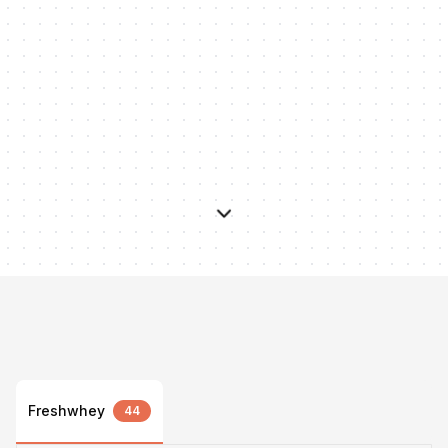
Freshwhey
44