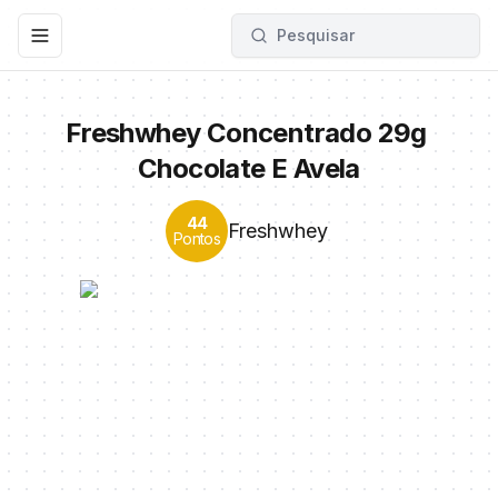
Pesquisar
Toggle navigation menu
Freshwhey Concentrado 29g 
Chocolate E Avela
44
Freshwhey
Pontos