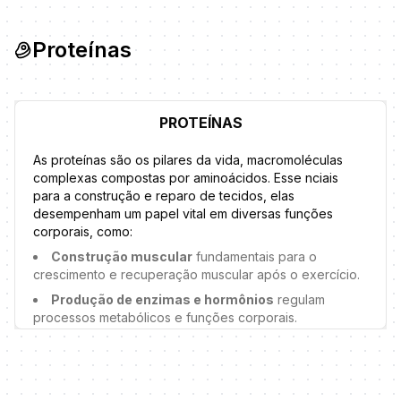
Proteínas
PROTEÍNAS
As proteínas são os pilares da vida, macromoléculas
complexas compostas por aminoácidos. Esse nciais
para a construção e reparo de tecidos, elas
desempenham um papel vital em diversas funções
corporais, como:
Construção muscular
fundamentais para o
crescimento e recuperação muscular após o exercício.
Produção de enzimas e hormônios
regulam
processos metabólicos e funções corporais.
Transporte de nutrientes
carregam oxigênio,
vitaminas e minerais pelo corpo.
Sistema imunológico
anticorpos (imunoglobulinas)