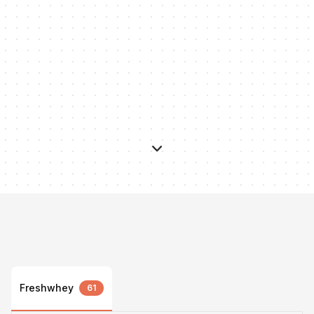
Freshwhey
61