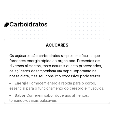
são proteínas que combatem infecções.
Carboidratos
AÇÚCARES
Os açúcares são carboidratos simples, moléculas que
fornecem energia rápida ao organismo. Presentes em
diversos alimentos, tanto naturais quanto processados,
os açúcares desempenham um papel importante na
nossa dieta, mas seu consumo excessivo pode trazer
riscos à saúde. Em suplementos, açúcares como
Energia
Fornecem energia rápida para o corpo,
dextrose, maltodextrina, frutose e sacarose são
essencial para o funcionamento do cérebro e músculos.
frequentemente adicionados para melhorar sabor,
Sabor
Conferem sabor doce aos alimentos,
textura e fornecer energia rápida, especialmente em
tornando-os mais palatáveis.
produtos voltados para atletas e praticantes de
atividades físicas. No entanto, é fundamental estar
Reserva de energia
O excesso de açúcar é
atento aos tipos e quantidades de açúcares presentes
armazenado como glicogênio no fígado e músculos,