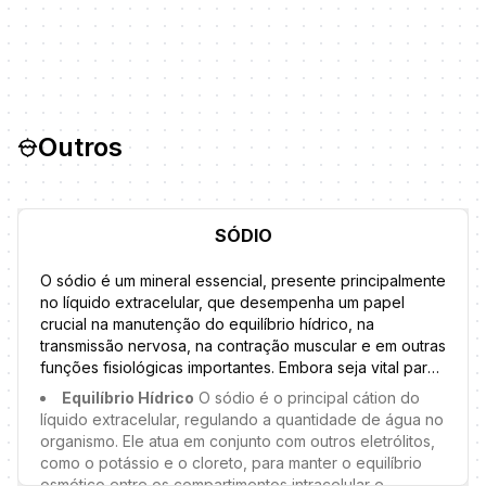
nos suplementos para fazer escolhas conscientes e
sendo utilizado em momentos de necessidade.
evitar o consumo excessivo. Confira as principais
funções dos açúcares:
Outros
SÓDIO
O sódio é um mineral essencial, presente principalmente
no líquido extracelular, que desempenha um papel
crucial na manutenção do equilíbrio hídrico, na
transmissão nervosa, na contração muscular e em outras
funções fisiológicas importantes. Embora seja vital para
a saúde, o consumo excessivo de sódio está associado
Equilíbrio Hídrico
O sódio é o principal cátion do
a diversos problemas de saúde, como hipertensão
líquido extracelular, regulando a quantidade de água no
arterial e doenças cardiovasculares. A seguir, conheça
organismo. Ele atua em conjunto com outros eletrólitos,
mais sobre o sódio e suas principais funções:
como o potássio e o cloreto, para manter o equilíbrio
osmótico entre os compartimentos intracelular e