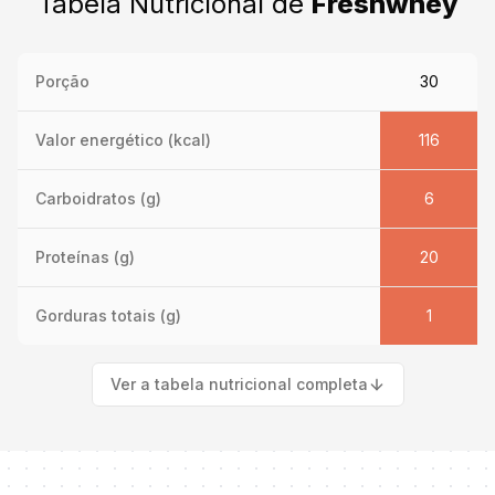
Tabela Nutricional de
Freshwhey
Porção
30
Valor energético (kcal)
116
Carboidratos (g)
6
Proteínas (g)
20
Gorduras totais (g)
1
Ver a tabela nutricional completa