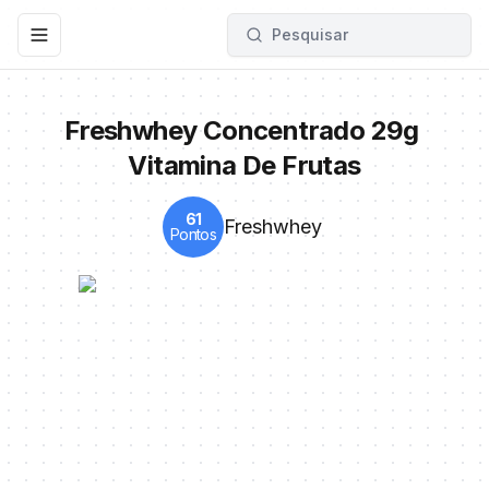
Pesquisar
Toggle navigation menu
Freshwhey Concentrado 29g 
Vitamina De Frutas
61
Freshwhey
Pontos