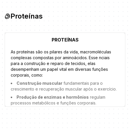
Proteínas
PROTEÍNAS
As proteínas são os pilares da vida, macromoléculas
complexas compostas por aminoácidos. Esse nciais
para a construção e reparo de tecidos, elas
desempenham um papel vital em diversas funções
corporais, como:
Construção muscular
fundamentais para o
crescimento e recuperação muscular após o exercício.
Produção de enzimas e hormônios
regulam
processos metabólicos e funções corporais.
Transporte de nutrientes
carregam oxigênio,
vitaminas e minerais pelo corpo.
Sistema imunológico
anticorpos (imunoglobulinas)