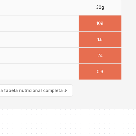
30g
108
1.6
24
0.6
 a tabela nutricional completa