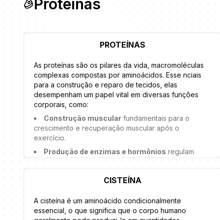
Proteínas
PROTEÍNAS
As proteínas são os pilares da vida, macromoléculas
complexas compostas por aminoácidos. Esse nciais
para a construção e reparo de tecidos, elas
desempenham um papel vital em diversas funções
corporais, como:
Construção muscular
fundamentais para o
crescimento e recuperação muscular após o
exercício.
Produção de enzimas e hormônios
regulam
processos metabólicos e funções corporais.
Transporte de nutrientes
carregam oxigênio,
CISTEÍNA
vitaminas e minerais pelo corpo.
Sistema imunológico
anticorpos
A cisteína é um aminoácido condicionalmente
(imunoglobulinas) são proteínas que combatem
essencial, o que significa que o corpo humano
infecções.