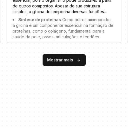
essencial, pois o organismo pode produzi-lo a partir
produção de anticorpos e outras células do sistema
de outros compostos. Apesar de sua estrutura
imunológico, ajudando a fortalecer as defesas do
simples, a glicina desempenha diversas funções
organismo contra infecções.
importantes no organismo, incluindo:
Síntese de proteínas
Como outros aminoácidos,
Regulação do açúcar no sangue
A alanina pode
a glicina é um componente essencial na formação de
ajudar a estabilizar os níveis de açúcar no sangue,
proteínas, como o colágeno, fundamental para a
sendo benéfica para pessoas com diabetes ou
saúde da pele, ossos, articulações e tendões.
resistência à insulina.
Neurotransmissor
A glicina atua como
neurotransmissor inibitório no sistema nervoso central,
ajudando a regular a atividade neuronal e
Mostrar mais
promovendo o relaxamento e o sono.
Produção de creatina
A glicina é um dos três
aminoácidos necessários para a síntese de creatina,
um composto importante para a produção de energia
muscular durante atividades de alta intensidade.
Desintoxicação
A glicina participa da produção
de glutationa, um poderoso antioxidante que protege
as células contra danos causados por radicais livres e
auxilia na eliminação de toxinas.
Regulação do açúcar no sangue
A glicina pode
melhorar a sensibilidade à insulina, auxiliando no