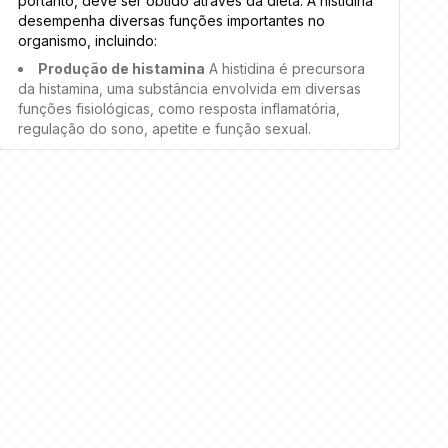
portanto, deve ser obtido através da dieta. A histidina
Função imunológica
A arginina estimula a
desempenha diversas funções importantes no
produção de células do sistema imunológico, como
organismo, incluindo:
linfócitos e macrófagos, ajudando a fortalecer as
defesas do organismo contra infecções.
Produção de histamina
A histidina é precursora
da histamina, uma substância envolvida em diversas
Cicatrização
A arginina promove a produção de
funções fisiológicas, como resposta inflamatória,
colágeno, uma proteína essencial para a formação de
regulação do sono, apetite e função sexual.
novos tecidos, acelerando o processo de
cicatrização de feridas.
Síntese de proteínas
Como outros aminoácidos,
a histidina é um componente essencial na formação
Desintoxicação
A arginina participa do ciclo da
de proteínas, contribuindo para a construção e
ureia, auxiliando na eliminação de amônia, um
reparo de tecidos.
subproduto tóxico do metabolismo de proteínas.
Manutenção da bainha de mielina
A histidina é
importante para a formação e manutenção da bainha
de mielina, uma camada protetora que envolve os
nervos e permite a transmissão eficiente dos impulsos
nervosos.
Produção de glóbulos vermelhos
A histidina é
necessária para a síntese de hemoglobina, a proteína
responsável pelo transporte de oxigênio no sangue.
Metabolismo de metais
A histidina auxilia na
absorção e metabolismo de metais essenciais,