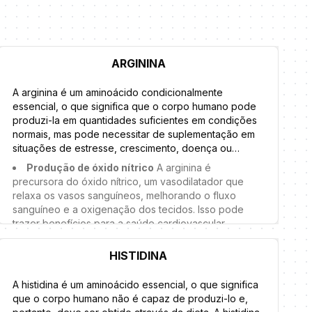
ARGININA
A arginina é um aminoácido condicionalmente
essencial, o que significa que o corpo humano pode
produzi-la em quantidades suficientes em condições
normais, mas pode necessitar de suplementação em
situações de estresse, crescimento, doença ou
durante a prática de exercícios intensos. A arginina
Produção de óxido nítrico
A arginina é
desempenha diversas funções importantes no
precursora do óxido nítrico, um vasodilatador que
organismo, incluindo:
relaxa os vasos sanguíneos, melhorando o fluxo
sanguíneo e a oxigenação dos tecidos. Isso pode
trazer benefícios para a saúde cardiovascular,
desempenho físico e função sexual.
HISTIDINA
Síntese de proteínas
Como outros aminoácidos,
a arginina é fundamental para a construção e reparo
de tecidos, sendo importante para o crescimento
A histidina é um aminoácido essencial, o que significa
muscular e a recuperação após o exercício.
que o corpo humano não é capaz de produzi-lo e,