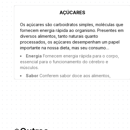
AÇÚCARES
Os açúcares são carboidratos simples, moléculas que
fornecem energia rápida ao organismo. Presentes em
diversos alimentos, tanto naturais quanto
processados, os açúcares desempenham um papel
importante na nossa dieta, mas seu consumo
excessivo pode trazer riscos à saúde. Em
Energia
Fornecem energia rápida para o corpo,
suplementos, açúcares como dextrose, maltodextrina,
essencial para o funcionamento do cérebro e
frutose e sacarose são frequentemente adicionados
músculos.
para melhorar sabor, textura e fornecer energia
Sabor
Conferem sabor doce aos alimentos,
rápida, especialmente em produtos voltados para
tornando-os mais palatáveis.
atletas e praticantes de atividades físicas. No entanto,
é fundamental estar atento aos tipos e quantidades
Reserva de energia
O excesso de açúcar é
de açúcares presentes nos suplementos para fazer
armazenado como glicogênio no fígado e músculos,
escolhas conscientes e evitar o consumo excessivo.
sendo utilizado em momentos de necessidade.
Confira as principais funções dos açúcares: