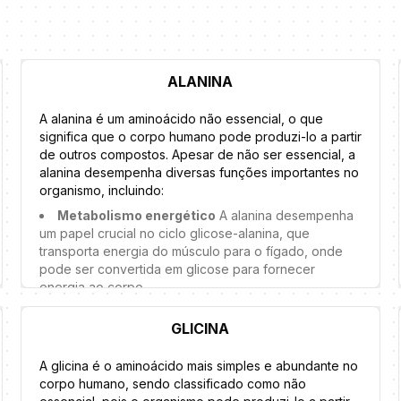
ALANINA
A alanina é um aminoácido não essencial, o que
significa que o corpo humano pode produzi-lo a partir
de outros compostos. Apesar de não ser essencial, a
alanina desempenha diversas funções importantes no
organismo, incluindo:
Metabolismo energético
A alanina desempenha
um papel crucial no ciclo glicose-alanina, que
transporta energia do músculo para o fígado, onde
pode ser convertida em glicose para fornecer
energia ao corpo.
Construção muscular
Embora não seja tão
GLICINA
conhecida quanto outros aminoácidos para
construção muscular, a alanina contribui para a síntese
proteica e pode ajudar a manter a massa muscular.
A glicina é o aminoácido mais simples e abundante no
corpo humano, sendo classificado como não
Sistema imunológico
A alanina auxilia na