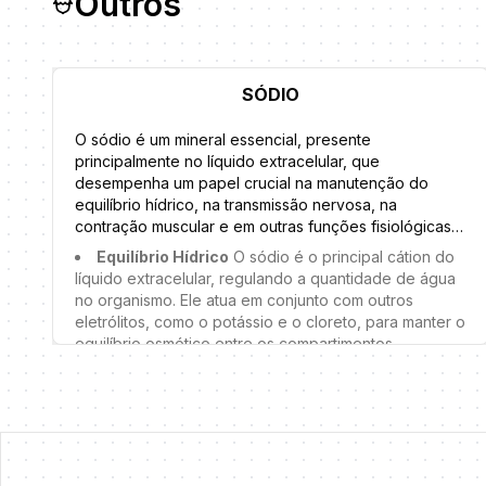
Outros
SÓDIO
O sódio é um mineral essencial, presente
principalmente no líquido extracelular, que
desempenha um papel crucial na manutenção do
equilíbrio hídrico, na transmissão nervosa, na
contração muscular e em outras funções fisiológicas
importantes. Embora seja vital para a saúde, o
Equilíbrio Hídrico
O sódio é o principal cátion do
consumo excessivo de sódio está associado a
líquido extracelular, regulando a quantidade de água
diversos problemas de saúde, como hipertensão
no organismo. Ele atua em conjunto com outros
arterial e doenças cardiovasculares. A seguir,
eletrólitos, como o potássio e o cloreto, para manter o
conheça mais sobre o sódio e suas principais
equilíbrio osmótico entre os compartimentos
funções:
intracelular e extracelular. A concentração de sódio
no sangue é regulada pelos rins, que controlam a
excreção ou retenção de sódio de acordo com as
necessidades do organismo.
Transmissão Nervosa
O sódio desempenha um
papel fundamental na transmissão de impulsos